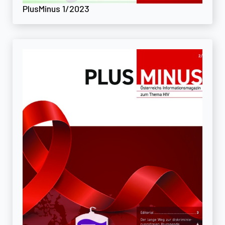
PlusMinus 1/2023