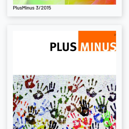
PlusMinus 3/2015