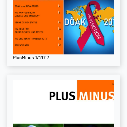
PlusMinus 1/2017