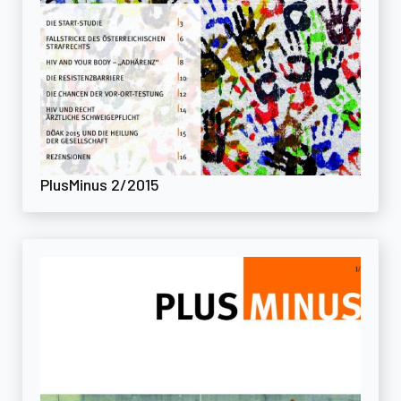
PlusMinus 2/2015