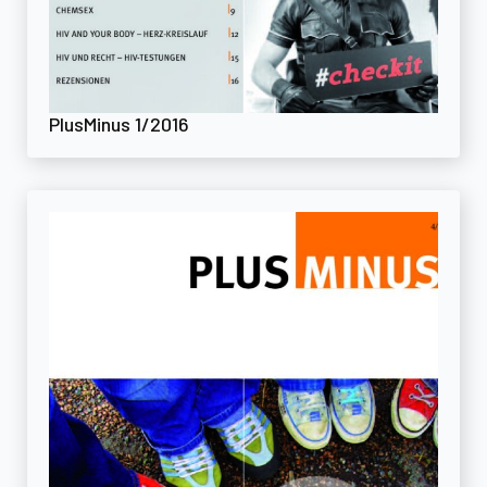
PlusMinus 1/2016