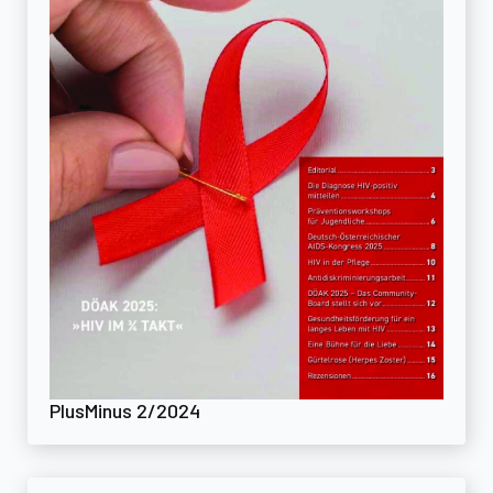
PlusMinus 2/2024