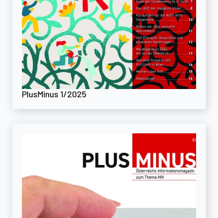
PlusMinus 1/2025