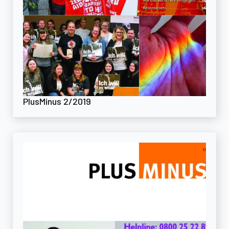
PlusMinus 2/2019