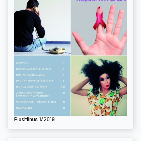
PlusMinus 1/2019