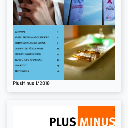
PlusMinus 1/2018