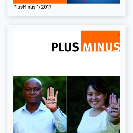
PlusMinus 1/2017