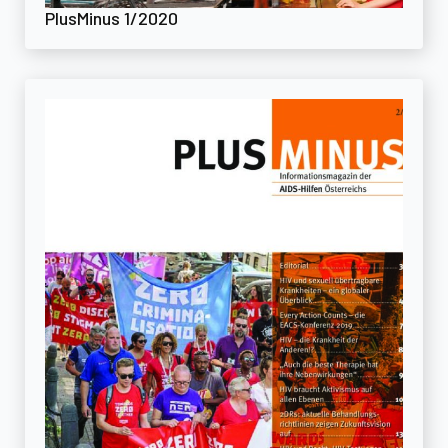
PlusMinus 1/2020