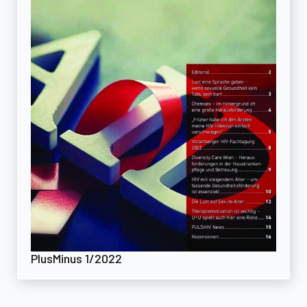
PlusMinus 1/2022