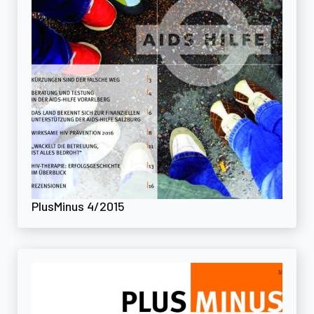
PlusMinus 4/2015