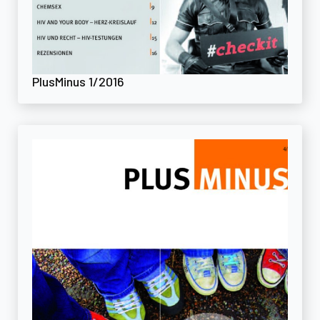
PlusMinus 1/2016