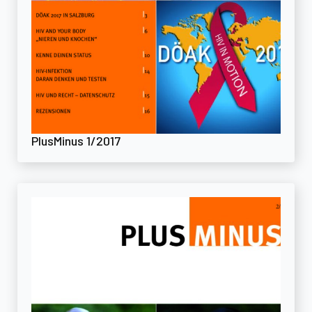
PlusMinus 1/2017