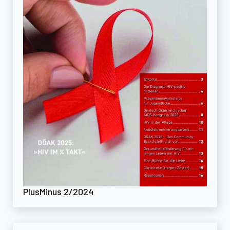
PlusMinus 2/2024