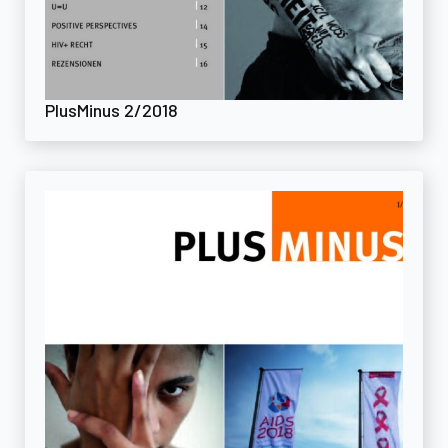
PlusMinus 2/2018