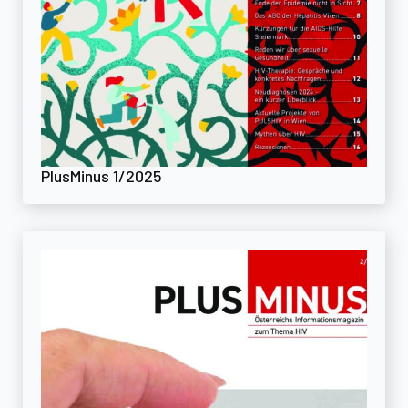
PlusMinus 1/2025