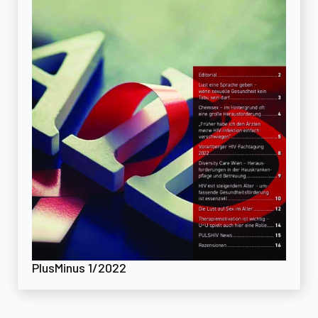
PlusMinus 1/2022