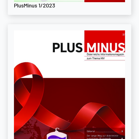
PlusMinus 1/2023