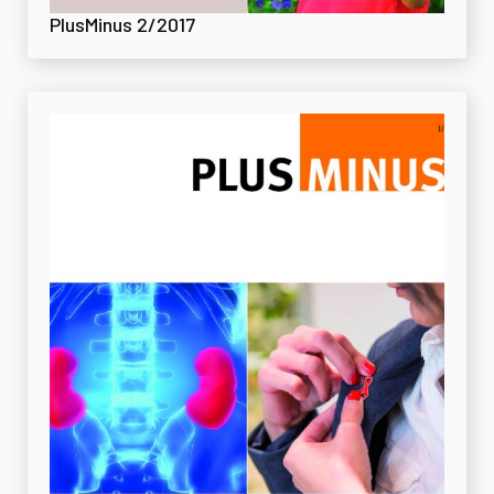
PlusMinus 2/2017